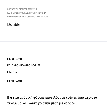
ΚΩΔΙΚΌΣ ΠΡΟΪΌΝΤΟΣ:
7006.223-2
ΚΑΤΗΓΟΡΊΕΣ:
PLUS SIZE
,
PLUS ΠΑΝΤΕΛΟΝΙΑ
ΕΤΙΚΈΤΕΣ:
NOSKROUTZ
,
SPRING SUMMER 2023
Double
ΠΕΡΙΓΡΑΦΉ
ΕΠΙΠΛΈΟΝ ΠΛΗΡΟΦΟΡΊΕΣ
ΕΤΑΙΡΊΑ
ΠΕΡΙΓΡΑΦΉ
Big size ανδρική φόρμα παντελόνι με τσέπες, λάστιχο στο
τελείωμα και λάστιχο στην μέση με κορδόνι