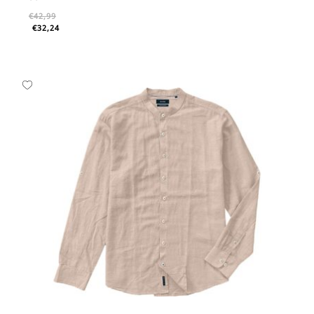
€
42,99
€
32,24