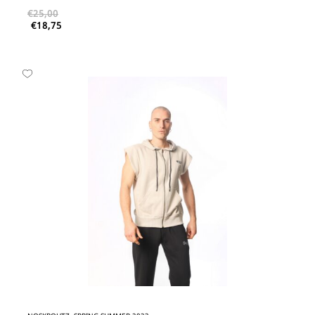
€
25,00
€
18,75