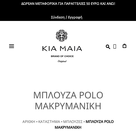
Skip
ΔΩΡΕΑΝ ΜΕΤΑΦΟΡΙΚΑ ΓΙΑ ΠΑΡΑΓΓΕΛΙΕΣ 50 ΕΥΡΩ ΚΑΙ ΑΝΩ!
to
content
Σύνδεση / Εγγραφή
KIA
Brand
Of
MAIA
Choice
ΜΠΛΟΥΖΑ POLO
ΜΑΚΡΥΜΑΝΙΚΗ
ΑΡΧΙΚΗ
-
ΚΑΤΑΣΤΗΜΑ
-
ΜΠΛΟΥΖΕΣ
-
ΜΠΛΟΥΖΑ POLO
ΜΑΚΡΥΜΑΝΙΚΗ