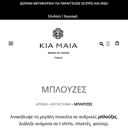
Skip
ΔΩΡΕΑΝ ΜΕΤΑΦΟΡΙΚΑ ΓΙΑ ΠΑΡΑΓΓΕΛΙΕΣ 50 ΕΥΡΩ ΚΑΙ ΑΝΩ!
to
content
Σύνδεση / Εγγραφή
KIA
Brand
Of
MAIA
Choice
ΜΠΛΟΥΖΕΣ
ΑΡΧΙΚΗ
-
ΚΑΤΑΣΤΗΜΑ
-
ΜΠΛΟΥΖΕΣ
Ανακάλυψε τη μεγάλη ποικιλία σε ανδρικές
μπλούζες
.
Διάλεξε ανάμεσα σε t-shirts, πλεκτές, φούτερ,