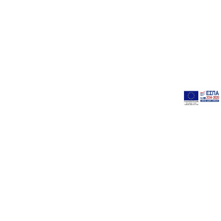
KIA MAIA
ΠΤΟΛΕΜΑΙΔΑ
: Μ. ΑΛΕΞΆΝΔΡΟΥ 4, ΕΛΛΆΔΑ
2463 100 353
ΚΟΖΑΝΗ
: Μ. ΑΛΕΞΆΝΔΡΟΥ 28 , ΕΛΛΆΔΑ
24610 21 101
ΦΛΩΡΙΝΑ
: Π. ΜΕΛΑ 61 , ΕΛΛΆΔΑ