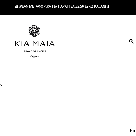
Skip
ΔΩΡΕΑΝ ΜΕΤΑΦΟΡΙΚΑ ΓΙΑ ΠΑΡΑΓΓΕΛΙΕΣ 50 ΕΥΡΩ ΚΑΙ ΑΝΩ!
to
content
K
Brand
Of
Choice
I
X
A
M
A
I
Επ