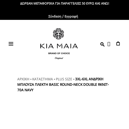
Skip
ΔΩΡΕΑΝ ΜΕΤΑΦΟΡΙΚΑ ΓΙΑ ΠΑΡΑΓΓΕΛΙΕΣ 50 ΕΥΡΩ ΚΑΙ ΑΝΩ!
to
content
Σύνδεση / Εγγραφή
KIA
Brand
Of
MAIA
Choice
ΑΡΧΙΚΗ
-
ΚΑΤΑΣΤΗΜΑ
-
PLUS SIZE
-
3XL-6XL ΑΝΔΡΙΚΗ
ΜΠΛΟΥΖΑ ΠΛΕΚΤΗ BASIC ROUND-NECK DOUBLE RKNIT-
70A NAVY