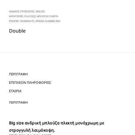
ΚΩΔΙΚΌΣ ΠΡΟΪΌΝΤΟΣ:
2002.223
ΚΑΤΗΓΟΡΊΕΣ:
PLUS SIZE
,
ΜΠΛΟΥΖΑ ΠΛΕΚΤΗ
ΕΤΙΚΈΤΕΣ:
NOSKROUTZ
,
SPRING SUMMER 2023
Double
ΠΕΡΙΓΡΑΦΉ
ΕΠΙΠΛΈΟΝ ΠΛΗΡΟΦΟΡΊΕΣ
ΕΤΑΙΡΊΑ
ΠΕΡΙΓΡΑΦΉ
Big size ανδρική μπλούζα πλεκτή μονόχρωμη με
στρογγυλή λαιμόκοψη.