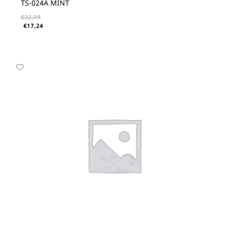
TS-024A MINT
€
22,99
€
17,24