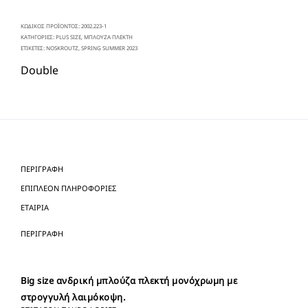
ΚΩΔΙΚΌΣ ΠΡΟΪΌΝΤΟΣ:
2002.223-1
ΚΑΤΗΓΟΡΊΕΣ:
PLUS SIZE
,
ΜΠΛΟΥΖΑ ΠΛΕΚΤΗ
ΕΤΙΚΈΤΕΣ:
NOSKROUTZ
,
SPRING SUMMER 2023
Double
ΠΕΡΙΓΡΑΦΉ
ΕΠΙΠΛΈΟΝ ΠΛΗΡΟΦΟΡΊΕΣ
ΕΤΑΙΡΊΑ
ΠΕΡΙΓΡΑΦΉ
Big size ανδρική μπλούζα πλεκτή μονόχρωμη με
στρογγυλή λαιμόκοψη.