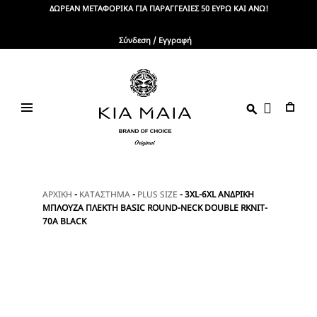
Skip
ΔΩΡΕΑΝ ΜΕΤΑΦΟΡΙΚΑ ΓΙΑ ΠΑΡΑΓΓΕΛΙΕΣ 50 ΕΥΡΩ ΚΑΙ ΑΝΩ!
to
content
Σύνδεση / Εγγραφή
KIA
Brand
Of
MAIA
Choice
ΑΡΧΙΚΗ
-
ΚΑΤΑΣΤΗΜΑ
-
PLUS SIZE
-
3XL-6XL ΑΝΔΡΙΚΗ
ΜΠΛΟΥΖΑ ΠΛΕΚΤΗ BASIC ROUND-NECK DOUBLE RKNIT-
70A BLACK