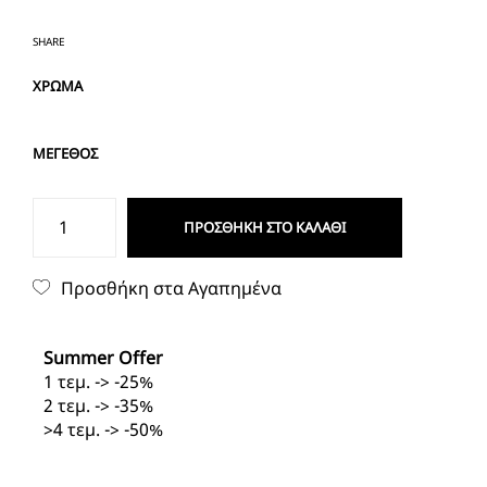
SHARE
ΧΡΩΜΑ
ΜΕΓΕΘΟΣ
ΑΝΔΡΙΚΟ
ΠΡΟΣΘΉΚΗ ΣΤΟ ΚΑΛΆΘΙ
T-
SHIRT
ΑΝΑΓΛΥΦΟ
Προσθήκη στα Αγαπημένα
PACO
2331087
MINT
Summer Offer
ποσότητα
1 τεμ. -> -25%
2 τεμ. -> -35%
>4 τεμ. -> -50%