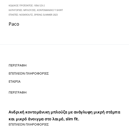
ΚΩΔΙΚΌΣ ΠΡΟΪΌΝΤΟΣ:
1054.123-2
ΚΑΤΗΓΟΡΊΕΣ:
ΜΠΛΟΥΖΕΣ
,
ΚΟΝΤΟΜΑΝΙΚΟ T-SHIRT
ΕΤΙΚΈΤΕΣ:
NOSKROUTZ
,
SPRING SUMMER 2023
Paco
ΠΕΡΙΓΡΑΦΉ
ΕΠΙΠΛΈΟΝ ΠΛΗΡΟΦΟΡΊΕΣ
ΕΤΑΙΡΊΑ
ΠΕΡΙΓΡΑΦΉ
Ανδρική κοντομάνικη μπλούζα με ανάγλυφη μικρή στάμπα
και μικρό άνοιγμα στο λαιμό, slim fit.
ΕΠΙΠΛΈΟΝ ΠΛΗΡΟΦΟΡΊΕΣ