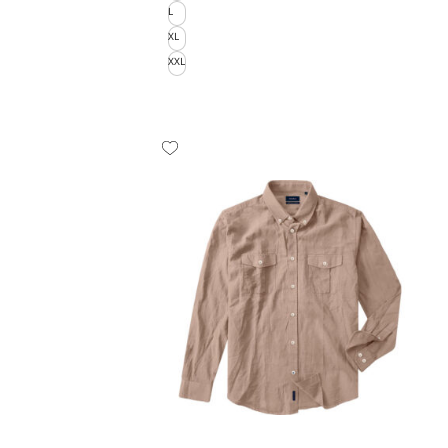
L
XL
XXL