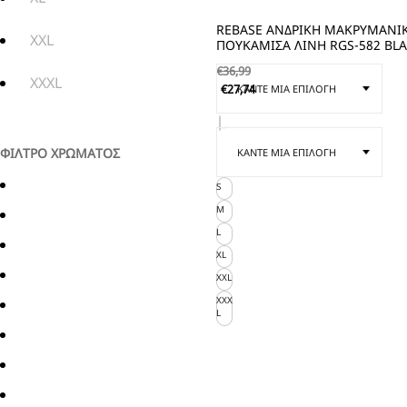
REBASE ΑΝΔΡΙΚΗ ΜΑΚΡΥΜΑΝΙ
XXL
ΠΟΥΚΑΜΙΣΑ ΛΙΝΗ RGS-582 BL
€
36,99
XXXL
€
27,74
ΦΙΛΤΡΟ ΧΡΩΜΑΤΟΣ
S
M
L
XL
XXL
XXX
L