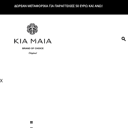
Skip
ΔΩΡΕΑΝ ΜΕΤΑΦΟΡΙΚΑ ΓΙΑ ΠΑΡΑΓΓΕΛΙΕΣ 50 ΕΥΡΩ ΚΑΙ ΑΝΩ!
to
content
K
Brand
Of
Choice
I
X
A
M
A
I