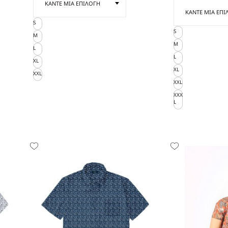
S
S
M
M
L
L
XL
XL
XXL
XXL
XXX
L