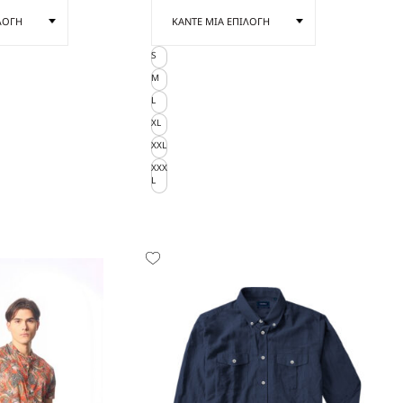
S
M
L
XL
XXL
XXX
L