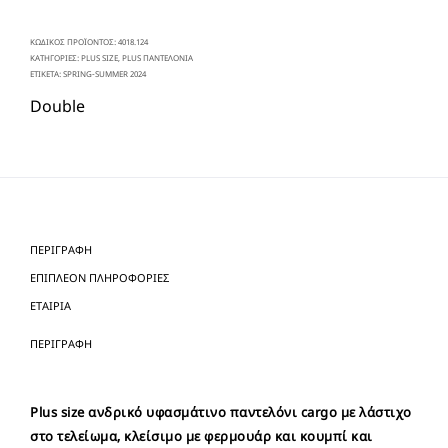
ΚΩΔΙΚΌΣ ΠΡΟΪΌΝΤΟΣ:
4018.124
ΚΑΤΗΓΟΡΊΕΣ:
PLUS SIZE
,
PLUS ΠΑΝΤΕΛΟΝΙΑ
ΕΤΙΚΈΤΑ:
SPRING-SUMMER 2024
Double
ΠΕΡΙΓΡΑΦΉ
ΕΠΙΠΛΈΟΝ ΠΛΗΡΟΦΟΡΊΕΣ
ΕΤΑΙΡΊΑ
ΠΕΡΙΓΡΑΦΉ
Plus size ανδρικό υφασμάτινο παντελόνι cargo με λάστιχο
στο τελείωμα, κλείσιμο με φερμουάρ και κουμπί και