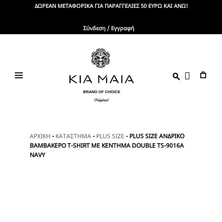
Skip
ΔΩΡΕΑΝ ΜΕΤΑΦΟΡΙΚΑ ΓΙΑ ΠΑΡΑΓΓΕΛΙΕΣ 50 ΕΥΡΩ ΚΑΙ ΑΝΩ!
to
content
Σύνδεση / Εγγραφή
KIA
Brand
Of
MAIA
Choice
ΑΡΧΙΚΗ
-
ΚΑΤΑΣΤΗΜΑ
-
PLUS SIZE
-
PLUS SIZE ΑΝΔΡΙΚΟ
ΒΑΜΒΑΚΕΡΟ T-SHIRT ΜΕ ΚΕΝΤΗΜΑ DOUBLE TS-9016Α
NAVY