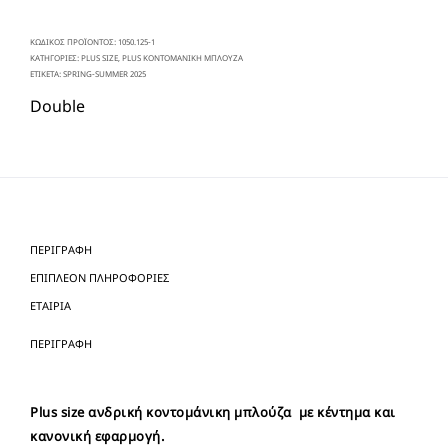
ΚΩΔΙΚΌΣ ΠΡΟΪΌΝΤΟΣ:
1050.125-1
ΚΑΤΗΓΟΡΊΕΣ:
PLUS SIZE
,
PLUS ΚΟΝΤΟΜΑΝΙΚΗ ΜΠΛΟΥΖΑ
ΕΤΙΚΈΤΑ:
SPRING-SUMMER 2025
Double
ΠΕΡΙΓΡΑΦΉ
ΕΠΙΠΛΈΟΝ ΠΛΗΡΟΦΟΡΊΕΣ
ΕΤΑΙΡΊΑ
ΠΕΡΙΓΡΑΦΉ
Plus size ανδρική κοντομάνικη μπλούζα με κέντημα και
κανονική εφαρμογή.